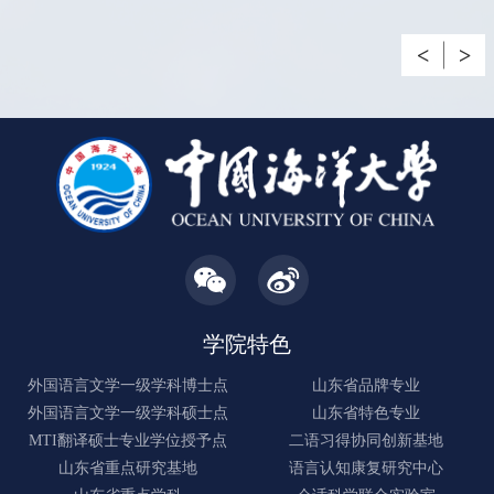
习得跨学科研究中心联合承办的学术讲座，在外国语学院N31
跨学科研究中心联合承办的学术讲座，在外国语学院N314顺
4作题为“外语教学与研究视域下的功能性与批判性AI素养”的
4顺利召开。美国宾夕法尼亚州立大学应用语言学教授、博士
利召开。美国宾夕法尼亚州立大学应用语言学教授、博士生导
学术讲座。讲座由刘颖颖副教授主持，外国语学院及校内相关
了解详情
了解详情
了解详情
生导师陆小飞受邀担任主讲，围绕“混合效应模型在二语习得
师陆小飞受邀担任主讲，围绕“语言句式与体裁目的的关联：
专业师生40余人参加，现场学术氛围浓厚。讲座从AI技术原
与专门用途英语研究中的应用”这一核心主题，为我院师生带
研究与教学新视角”这一核心主题，为我院师生带来一场兼具
理到应用伦理层层深入，为师生理解AI素养、科学使用AI工
来一场兼具方法学深度与实操指导性的学术...
理论深度与实践导向的学术分享。讲座由陈...
具提供了兼具理论性与实操性的指导。讲座伊...
学院特色
外国语言文学一级学科博士点
山东省品牌专业
外国语言文学一级学科硕士点
山东省特色专业
MTI翻译硕士专业学位授予点
二语习得协同创新基地
山东省重点研究基地
语言认知康复研究中心