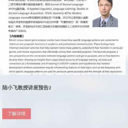
二语习得跨学科研究团队：“混合效应模型在二语习得
二语习得跨学科研究团队：“语言句式与体裁目的的关
陆小飞教授“外语教学与研究视域下的功能性与批判性
陆小飞教授讲座预告3
陆小飞教授讲座预告2
陆小飞教授讲座预告1
与专门用途英语研究中的应用”学术讲座成功举办
联：研究与教学新视角” 学术讲座成功举办
AI素养” 讲座成功举办
【本站讯】2026年6月24日下午，由山东省二语习得跨学科研
【本站讯】2026年6月23日，由山东省二语习得跨学科研究实
【本站讯】2026年6月22日，宾夕法尼亚州立大学应用语言学
了解详情
了解详情
了解详情
究实验室、中国海洋大学文科处主办，外国语学院、中国二语
验室、中国海洋大学文科处主办，外国语学院、中国二语习得
教授、博士生导师陆小飞应邀在中国海洋大学外国语学院N31