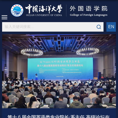
EN
全国高等院校医学语言学联盟成立
外国语学院召开“十五五”事业发展规划专家咨询
中国共产党中国海洋大学外国语学院委员会党员
第四届国家翻译实践与对外话语体系建构高层论
第十八届全国英语类专业院长/系主任 高级论坛在
中国海洋大学外国语学院学科发展专家咨询会召
中国海洋大学与青岛联信商务咨询有限公司捐赠
田辉调研指导外国语学院工作
第二届东亚语用学国际研讨会在中国海洋大学成
外国语学院党委理论学习中心组集体学习习近平
喜迎百年华诞丨外国语学院“百川归海 ‘语’韵流
山东省大学生演讲联赛暨第四届“用英语讲中国故
中国海洋大学举办翻译学科发展专家咨询会
青岛市高校外语课程思政联盟成立大会暨首届青
中国海大作为主要起草单位编写的《儿童文学中
学院举行语言研究实验中心揭牌仪式
第三届国家翻译实践与对外话语体系建构高层论
第十四届汉日对比语言学研讨会在中国海洋大学
学院《德汉翻译入门》课程获评国家级一流本科
学院荣获2022年国家级教学成果二等奖