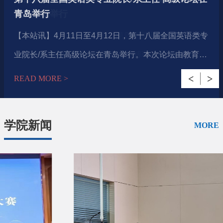
会
大会召开
坛在青岛举行
青岛举行
开
签约仪式举行
功召开
总书记给海大全体师...
长”校友返校系...
事”山东区域活动...
岛市高校外语课程思...
译英全译通则》发布
坛在青岛召开
成功举办
课程
【本站讯】2026年6月27日至28日，由中国英汉语比较
12月17日，学校党委书记田辉到外国语学院就深入学习
【本站讯】5月24日上午，学校在外语楼举行翻译学科
【本站讯】2023年12月21日上午，中国海洋大学外国语
【本站讯】日前，教育部公布了2022年国家级教学成果
【本站讯】4月23日，外国语学院召开“十五五”事业发展
【本站讯】10月23日，中国共产党中国海洋大学外国语
【本站讯】6月20日至22日，第四届国家翻译实践与对
【本站讯】4月11日至4月12日，第十八届全国英语类专
【本站讯】4月10日下午，中国海洋大学外国语学院学
【本站讯】3月12日上午，中国海洋大学与青岛联信商
【本站讯】2024年12月6—8日，由中国逻辑学会语用学
【本站讯】在中国海洋大学建校100周年之际，习近平
【本站讯】2024年10月25日，秋风送爽，情满校园。在
【本站讯】6月2日下午，山东省大学生演讲联赛暨第四
【本站讯】2024年5月12日，由中国海洋大学外国语学
【本站讯】3月30日，由中国外文局、中共湖南省委宣
【本站讯】2023年9月16-17日，“第三届国家翻译实践
【本站讯】8月19日至20日，由中国汉日对比语言学研
【本站讯】2023年4月，教育部公布第二批国家级一流
研究会医学语言与翻译研究专业委员会主办，北京大学
宣传贯彻落实习近平总书记重要回信精神和安全稳定工
发展专家咨询会。中国外文局翻译院院长、中国翻译协
学院举行语言研究实验中心揭牌仪式。学校党委常委、
奖获奖项目名单，我院主持申报的“基于价值引领的外语
规划专家咨询会，深入贯彻落实习近平总书记重要讲话
学院委员会党员大会在崂山校区图书馆第二会议室召
外话语体系建构高层论坛暨纪念沙博理诞辰110周年活
业院长/系主任高级论坛在青岛举行。本次论坛由教育部
科发展专家咨询会在崂山校区召开。中国海洋大学党委
务咨询有限公司（以下简称“青岛联信”）捐赠签约仪式
专业委员会主办、中国海洋大学外国语学院承办，《现
总书记给中国海洋大学全体师生回信，向全校师生员
中国海洋大学迎来百年华诞之际，外国语学院成功举办
届用英语讲中国故事山东区域活动在中国海洋大学成功
院主办的“青岛市高校外语课程思政联盟成立大会暨首届
传部、中共湖南省委外事工作委员会办公室、湖南省教
与对外话语体系建构高层论坛”在中国海洋大学举行。本
究（协作）会主办、中国海洋大学外国语学院承办的“第
本科课程认定结果，学院德语系本科课程《德汉翻译入
医学人文学院承办的第七届中国英汉语比较研究会医学
作调研。
会副会长黄玉龙，中国外文局翻译院副院长、中国翻译
副校长王剑敏，国有资产与实验室管理处处长王哲强，
学科‘五协同’育人模式创新与实践”荣获2022年高等教育
READ MORE >
READ MORE >
READ MORE >
READ MORE >
READ MORE >
和重要回信精神，系统谋划学院“十五五”时期事业发
开。会议听取了学院上一届党委工作报告，选举产生了
动在青岛举行。本次论坛由中国海洋大学主办，中国海
高等学校外国语言文学类专业教学指导委员会、中国海
常委、副校长刘勇出席会议并致辞。北京外国语大学原
在崂山校区举行。学校党委常委、副校长范其伟，青岛
代外语》编辑部、《外国语文研究》编辑部、EAST AS
工、广大校友致以祝贺。总书记的回信引发热烈反响，
以“百川归海，‘语’韵流长”为主题的校友返校系列活动。
举办，中国海洋大学党委常委、副校长刘勇出席活动。
青岛市高校外语课程思政建设圆桌论坛”在学校崂山校区
育厅指导，中国翻译协会、中国外文局翻译院、湖南师
次论坛在中国翻译研究院、《中国翻译》编辑部指导下
十四届汉日对比语言学研讨会”在中国海洋大学召开。来
门》顺利获评线上线下混合式一流课程。此次是德语系
语言与翻译研究专业委员会年会暨全国医学英语教育教
协会常务副秘书长、国际翻译家联盟亚洲中心主席邢玉
外国语学院党委书记许玲玲、院长于国栋共同为实验中
（研究生）国家级教学成果二等奖，成果主要完成人为
READ MORE >
READ MORE >
READ MORE >
READ MORE >
READ MORE >
READ MORE >
READ MORE >
READ MORE >
READ MORE >
READ MORE >
READ MORE >
READ MORE >
READ MORE >
READ MORE >
READ MORE >
展。中国海洋大学党委常委、副校长刘勇出席会议并致
新一届党的委员会。会议由学院党委副书记、副院长戴
洋大学外国语学院、中国海洋大学国家翻译协同创新中
洋大学、上海外国语大学共同主办，中国海洋大学外国
副校长、教育部高等学校外国语言文学类专业教学指导
联信董事长、1991级英语专业校友李春阳，青岛联信人
IAN PRAGMATICS协办的第二届东亚语用学国际论坛
外国语学院全体师生倍感荣光、深受鼓舞。10月29日下
此次活动旨在让校友们重温青春记忆，共叙同窗深情，
为进一步落实习近平总书记在党的二十大报告中提出
顺利召开，相关驻青高校外国语学院领导、教师参加会
范大学主办的2024中国翻译协会年会在长沙开幕。会
由中国海洋大学主办，中国海洋大学外国语学院承办，
自国内外100余所高校和研究机构的近200名专家、学者
继2020年《德语语言学导论》获评国家级线上一流本科
学研讨会在北京大学顺利召开，会议聚焦AI时代医学外
堂，全国翻译专业学位研究生教育指导委员会副主任委
心揭牌。 王剑敏对语言研究实验中心建成投入使用
杨连瑞、陈士法、任东升、鞠红梅、陈颖、曲金良、郭
辞。外国语学院党委书记许玲玲主持会议。会议特邀上
淑妮主持，全体党员参加。大会在庄严的国歌声中开
心承办。中国翻译协会常务副会长、中国外文局原副局
语学院和上海外语教育出版社承办，中国海洋大学校长
委员会主任委员孙有中教授，上海外国语大学原副校
力资源经理、2010级水产养殖专业校友刘洋等出席仪
在中国海洋大学外国语学院成功召开。会议旨在促进东
午，外国语学院召开党委理论学习中心组学习，学习习
探讨学院未来发展之路。百川归海，“语”颂华章外国语
的“增强中华文明传播力影响力，坚守中华文化立场，讲
议，共同为“青岛市高校外语课程思政联盟”（以下简
上，中国翻译协会正式发布了四部团体标准，其中由中
《对外传播》《中国外语》《外语与外语教学》《上海
和青年学子参与本次研讨会，参会人数创历史之最。本
课程以来，第二次斩获此项殊荣，彰显了德语专业教学
语教学改革、医学语言学学科建设、复合型医...
员、广东外语外贸大学教授赵军峰等行业专家...
表示祝贺。他指出，不断完善的实验室建设是...
培清、李海英。外语学科人才培养是一...
学院新闻
MORE
海交通大学彭青龙教授、南京大学杨金才...
幕。许玲玲代表上届党委作题为《牢记嘱托·勇担...
长兼总编辑黄友义，外文出版社副总编辑丁志涛...
张峻峰出席论坛开幕式并致辞。张峻峰对出...
长、国务院学位委员会第八届外国语言文学学科...
式。根据捐赠协议，青岛联信将捐资支持学校...
亚语用学研究的发展，为东亚语用学研究学者搭建思...
近平总书记给海大全体师生重要回信精神，开展...
学院校友大会暨学生职业发展导师聘...
好中国故事、传播好中国声音，展现可信、可...
称“联盟”）揭牌。中国海洋大学外国...
国海洋大学作为起草单位之一、学院徐德荣教授...
翻译》《外语研究》《解放军外国语学院学...
次研讨会得到了中国海洋大学“世纪先风...
改革成效。《德汉翻译入门》课程由德语系教...