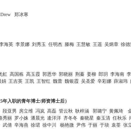
l Drew 郑冰寒
）
 李海英
李景娜
刘秀玉
任明杰 滕梅 王慧敏 王遥
吴炳章
徐德
飞虹 高国栋
高玉霞
郭恩华
郭晓丽 荆蓁
姜柳
郎玥
李海南
李
田娟
王吉英
王凯
王智红
魏蕾
魏银霞
吴圣爱 辛彩娜
薛淑玮
近5年入职的青年博士/师资博士后）
 段亚男 房立维 冯岚 高磊 管云秋 耿梓涵 郭璐宁 黄佩琦 
路秀丽 罗小姝 潘晨光 逄洋洋 齐冬冬 秦晓星 秦玉清 任秋乐 
 武倩 辛海燕 徐珺 徐中川 杨艳微 尹伟 于丽 于琰 袁荃 张