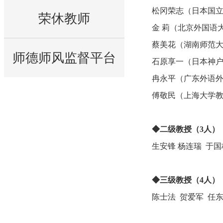
松冈荣志（日本国
荣休教师
金 莉（北京外国语
蔡美花（湖南师范
师德师风监督平台
石原享一（日本神
冉永平（广东外语
傅敬民（上海大学
◆二级教授（3人）
生安锋
杨连瑞 于国
◆三级教授（4人）
陈士法 贺爱军 任