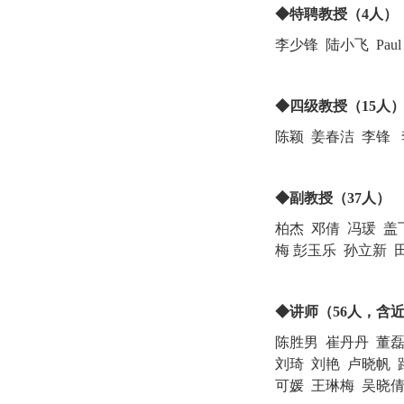
◆特聘教授（4人）
李少锋 陆小飞
Pau
◆四级教授（15人
陈颖 姜春洁 李锋
◆副教授（37人）
柏杰
邓倩
冯瑗 盖
梅
彭玉乐
孙立新
◆讲师（56人，含
陈胜男 崔丹丹 董磊
刘琦 刘艳 卢晓帆 
可媛 王琳梅 吴晓倩