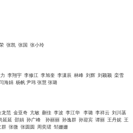
荣
张凯
张国 张小玲
力 李翔宇 李修江 李旭奎 李潇辰 林峰 刘辉 刘颖颖
栾雪
闫海娟
杨帆
尹玮
张慧
张璐
金龙范 金亚奇 亢敏 蒯佳 李波 李江华 李璐 李祥云 刘川菡
尚延延 邵娟 孙广峰 孙丽丽 孙逸群 孙迎宾 谭丽 王丹妮 王
立群 张微 张圆圆 周奕珺 邹姗姗