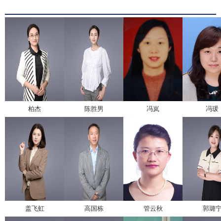
柏杰
陈胜男
冯岚
冯瑗
盖飞虹
高国栋
管云秋
郭璐