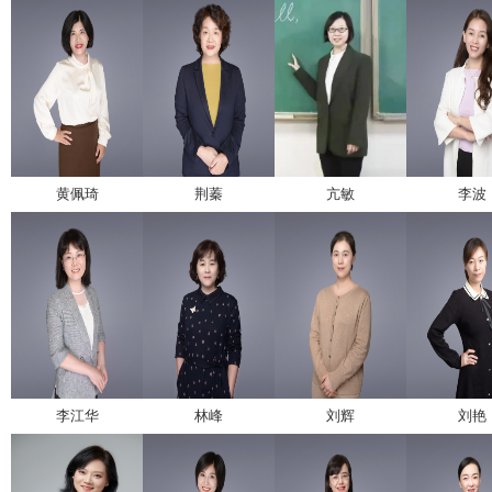
黄佩琦
荆蓁
亢敏
李波
李江华
林峰
刘辉
刘艳