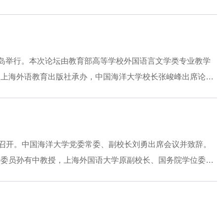
斗争精神，在全面推进中国式
常委、副校长范其伟等出席开幕式。本次论坛汇聚来自全国90
与国际话语融通、国家翻译与国家安全、区域国别路径的国家翻
10周年。范其伟代表学校对与会专家表示欢迎，并简要介绍了
重要回信精神，奋力把习近平总书记的殷切嘱托和如山厚望转化
在青岛举行。本次论坛由教育部高等学校外国语言文学类专业教学
校在涉海翻译与国际传播领域近年来取得了长足进步，形成了鲜
和上海外语教育出版社承办，中国海洋大学校长张峻峰出席论坛
会科学学科体系、学术体
取得的办学成就。他指出，当前学校正深入贯彻落实习近平总书
的生动实践，推动特色显著的世界一流大学建设开创新局面、实
长足进步，在若干方向形成了鲜明特色，本次论坛汇聚了外语领
索外语人才培养的新路径、新模式，推动外语学科革新与教学变
区召开。中国海洋大学党委常委、副校长刘勇出席会议并致辞。
堪当时代重任的优秀复合型外语人才。外国语学院院长于国栋主
任委员孙有中教授，上海外国语大学原副校长、国务院学位委员
类专业教学指导委员会主任委
务院学位委员会第八届外国语言文学学科评议组成员高永伟教
语专业分指委会秘书长曾艳钰教授，中国英汉语比较研究会二语
会议的领导和专家表示欢迎，重点介绍了学校和外国语学院的发