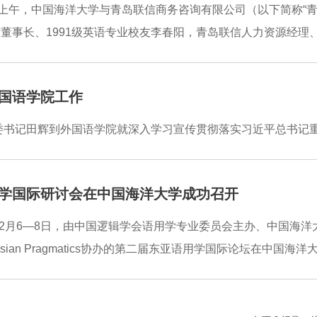
、教学科研和在服务国家战略方面取得的成绩。他指出，外国语
日上午，中国海洋大学与青岛联信商务咨询有限公司（以下简称“
的发展，助推外语学科的人才培养质量与学科建设水平再上新台
董事长、1991级英语专业校友李春阳，青岛联信人力资源经理
度进行了汇报。在讨论环节，专家组成员围绕学科建设与学院发
持学校和外国语学院建设发展。范其伟代表学校对李春阳校友一
史沿革和近年来事业发展取得的重要成就。他表示，青岛联信及
国语学院工作
才的高度重视，希望校企双方以此次捐赠为契机，持续深化互动
阳简要介绍了青岛联信的事业发展情况，并回顾了在校期间的学
党委书记田辉到外国语学院就深入学习宣传贯彻落实习近平总书记
，助推教育事业高质量发展的具体行动，希望下一步加强交流，
孟凡主持。范其伟向李春阳赠送捐赠证书。外国语学院党委书记
学国际研讨会在中国海洋大学成功召开
年12月6—8日，由中国逻辑学会语用学专业委员会主办、中国海
 Asian Pragmatics协办的第二届东亚语用学国际论坛在
究学者搭建思想交流、成果展示、研究合作的互动平台，来自韩
用学相关研究与教学的专家、学者、师生齐聚一堂，共同探讨语
长范其伟，中国海洋大学外国语学院院长于国栋、党委书记许玲