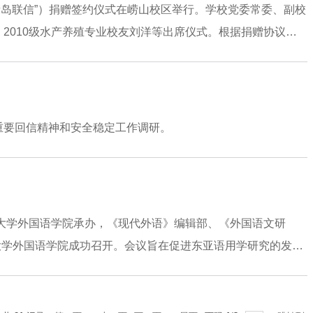
学院底蕴深厚，外语学科建设成效显著，希望各位专家一如既往
青岛联信”）捐赠签约仪式在崂山校区举行。学校党委常委、副校
阶。外国语学院院长于国栋从学科设置、师资队伍、教研成果、
、2010级水产养殖专业校友刘洋等出席仪式。根据捐赠协议，
展积极建言献策，提出诸多具有建设
行的到来表示热烈欢迎，对青岛联信的慷慨捐赠表示感谢。他简
李春阳校友的慷慨捐赠充分体现了校友对母校的一番深情厚谊和
交流，共同推动协同育人的长效机制，推动关系向更高水平、更
习经历。他表示，自己的发展离不开母校的培养，此次捐赠也是
重要回信精神和安全稳定工作调研。
共同为学校人才培养和事业发展贡献力量。仪式由学校校友会、
许玲玲与李春阳签订捐
洋大学外国语学院承办，《现代外语》编辑部、《外国语文研
中国海洋大学外国语学院成功召开。会议旨在促进东亚语用学研究的发
国、日本、德国及中国香港、北京、上海、广州等地50 余所高
言、社会、文化交织下的语用学发展及其现实应用。中国海洋大
玲出席会议并致辞。范其伟副校长代表中国海洋大学对会议的顺