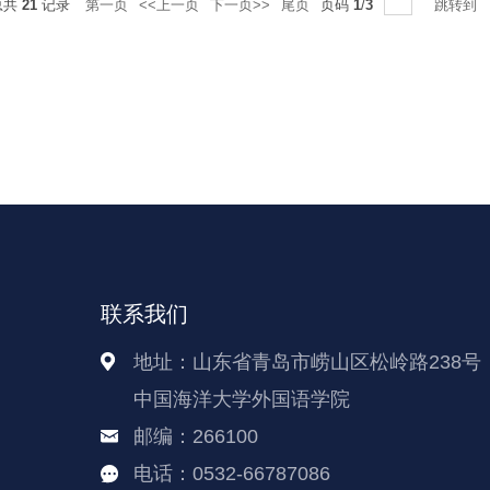
总共
21
记录
第一页
<<上一页
下一页>>
尾页
页码
1
/
3
跳转到
逢中国海洋大学百年华诞，习近平总书记对学校的亲切回信，为
交流互鉴，助力学校世界一流大学建设进程中所发挥的重要作
要契机
联系我们
地址：山东省青岛市崂山区松岭路238号
中国海洋大学外国语学院
邮编：266100
电话：0532-66787086