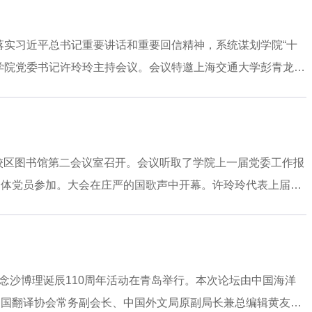
上，于国栋以Applying Conversation Analys
话分析在医患互动研究中的应用路径，报告立足会话分析回应医学语言研究现
彻落实习近平总书记重要讲话和重要回信精神，系统谋划学院“十
与会学者热烈讨论。本次会议充分体现了中国海大外国语学院在
学院党委书记许玲玲主持会议。会议特邀上海交通大学彭青龙教
瑞教授、任东升教授等校内外专家对学院十五五事业发展规划把
展历程、教学科研和在服务国家战略方面取得的成绩。他指出，
和学院事业发展，积极建言献策，共同推动专项规划做深做细、
领、队伍建设、科学研究、人才培养、国际交流、社会服务等多
山校区图书馆第二会议室召开。会议听取了学院上一届党委工作报
科建设与学院高质量发展积极建言献策，提出诸多具有建设性的
全体党员参加。大会在庄严的国歌声中开幕。许玲玲代表上届党
流探讨，达成广泛共识。
语学院而努力奋斗》的工作报告。报告系统总结了过去五年学院
引领业务发展、全面落实立德树人根本任务等方面指明了学院未
密地团结在以习近平同志为核心的党中央周围，高举中国特色社
的二十大和二十届二中、三中、四中全会精神，深入贯彻落实习
纪念沙博理诞辰110周年活动在青岛举行。本次论坛由中国海洋
紧围绕立德树人根本任务，锚定高质量发展首要目标，聚焦外语
中国翻译协会常务副会长、中国外文局原副局长兼总编辑黄友