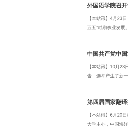
外国语学院召开
外国语学院共同担任联
is to Medic
【本站讯】4月23
实问题，为医患互
五五”时期事业发展
全国医学语言学交
授、南京大学杨金
脉问诊。刘勇对参
中国共产党中国
外国语学院底蕴深
落地见效。外国语学
【本站讯】10月2
个维度，全面介绍
告，选举产生了新
指导意见，并就外
委作题为《牢记嘱托
开拓奋进取得的工
第四届国家翻译
来五年的发展方向
会主义伟大旗帜，
【本站讯】6月20
近平总书记重要回
大学主办，中国海