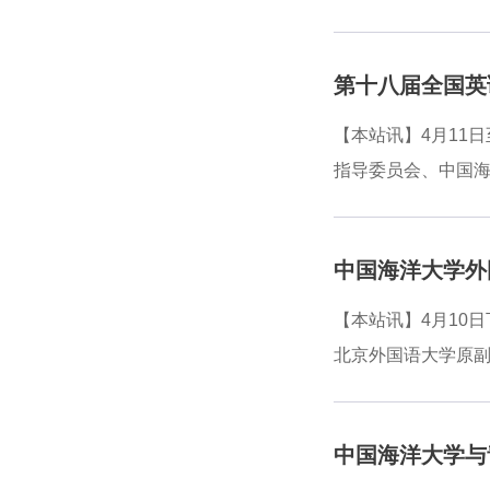
学科特色优势，以
义，外文出版社副总
余所高校及科研机构
译、数智化时代沙博
学校基本情况。他
【本站讯】4月11
为一流大学建设的
指导委员会、中国
明特色，并指出，
开幕式并致辞。张
记重要回信精神，
中国海洋大学外
现新跃升。他表示
域顶尖专家，期望
【本站讯】4月10
革，为构建人类命
北京外国语大学原
持开幕式。开幕式
会第八届外国语言
授，湖南师范大学
中国海洋大学与
习得专业委员会会