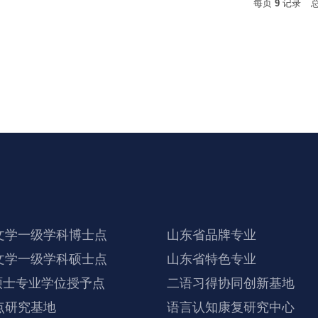
每页
9
记录
并详细介绍了学校的历史背景与发展成就。他特别提到，今年恰
了方向。范其伟充分肯定外国语学院在推动国际语言合作与文明
会不仅是一次学术盛宴，更是加强东亚地区学术交流与合作的重
文学一级学科博士点
山东省品牌专业
文学一级学科硕士点
山东省特色专业
硕士专业学位授予点
二语习得协同创新基地
点研究基地
语言认知康复研究中心