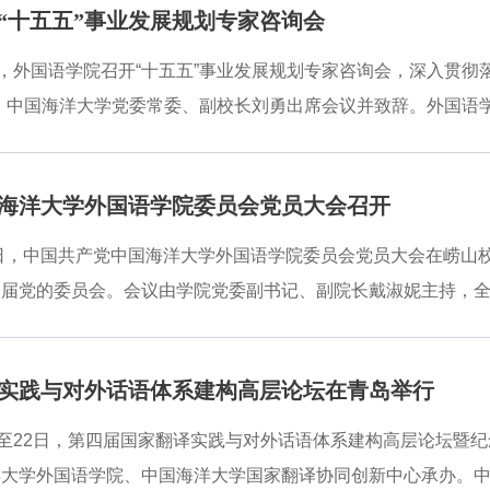
“十五五”事业发展规划专家咨询会
盟创始单位。于国栋出席联盟启动仪式，并受聘担任联盟第一届联席理事长。会
al Interactions为题作主旨报告，借助生动的案例阐释了会
日，外国语学院召开“十五五”事业发展规划专家咨询会，深入贯
动、医学话语研究提供全新思路，获得与会专家高度认可，引发
。中国海洋大学党委常委、副校长刘勇出席会议并致辞。外国语
叉研究领域的行业
才教授、黑龙江大学孙淑芳教授及中国海洋大学外国语学院杨连
加会议的专家表示热烈欢迎，重点介绍了学校和外国语学院的发
海洋大学外国语学院委员会党员大会召开
厚，外语学科建设成效显著，希望各位专家一如既往地支持学校
院院长于国栋作学院“十五五”事业发展规划汇报，他从党建引
3日，中国共产党中国海洋大学外国语学院委员会党员大会在崂
了规划思路与重点任务。交流研讨环节，专家组成员围绕外语学
一届党的委员会。会议由学院党委副书记、副院长戴淑妮主持，
语学科服务国家发展战略需求、学院改革发展方向等议题深入交
·勇担使命为创建特色鲜明、国内领先、国际知名的高水平外国
作成就，并从全面加强党的领导和党的建设、全面推动党建工作
实践与对外话语体系建构高层论坛在青岛举行
和目标任务。报告指出，站在新起点，面向新跨越，必须更加紧
全面贯彻习近平新时代中国特色社会主义思想，深入学习贯彻党
日至22日，第四届国家翻译实践与对外话语体系建构高层论坛暨
信精神和学校第十一次党代会战略部署，聚焦国家战略需要，紧
洋大学外国语学院、中国海洋大学国家翻译协同创新中心承办。