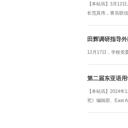
展历史、师资队伍
【本站讯】3月12
地支持外国语学院
长范其伟，青岛联信
人才培养等多个维
青岛联信将捐资支
要介绍了学校的历
田辉调研指导外
对教育、科技、人
广领域发展。李春
12月17日，学校
积极履行社会责任
教育基金会秘书长
第二届东亚语用
【本站讯】2024
究》编辑部、East
展，为东亚语用学研
校的百余位从事语
学党委常委、副校