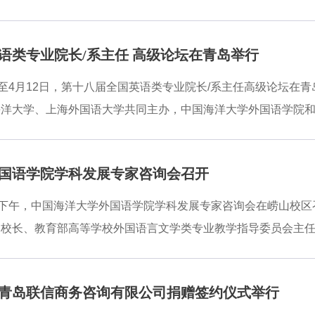
前所未有的责任担当精神、干事创业精神、改革创新精神和勇于
编辑丁志涛，中国外文局翻译院副院长朱颖，中国海洋大学党委
约200名专家学者，共同探讨翻译传播与国家战略、翻译中国
第十八届全国英语类专业院长/系主任 高级论坛在青岛举行
理式人才培育等核心议题，并纪念国际著名翻译家沙博理诞辰1
表示，学校深入学习贯彻习近平总书记给中国海洋大学全体师生
日至4月12日，第十八届全国英语类专业院长/系主任高级论坛
生动实践，加快推进特色显著的世界一流大学建设。他表示，学
海洋大学、上海外国语大学共同主办，中国海洋大学外国语学院
面对百年未有之大变局，中国翻译界肩负着构建中国特色哲学社
峻峰对出席论坛的领导专家表示欢迎，简要回顾了学校一百年来
奋力把习近平总书记的殷切嘱托和如山厚望转化为一流大学建设
国语学院学科发展专家咨询会召开
，学校外语学科作为山东省高水平优势特色学科，近年来取得了
大家共同探讨外语教学改革、分享教研经验、助力教师发展，探
日下午，中国海洋大学外国语学院学科发展专家咨询会在崂山校
运共同体、国家高水平对外开放、教育强国建设新使命培养更多
副校长、教育部高等学校外国语言文学类专业教学指导委员会主
上，上海外国语大学校长李岩松，教育部高等学校外国语言文学
文学学科评议组召集人查明建教授，复旦大学外文学院院长、国
外国语学院院长、教育部高等学校外国语言文学类专业教指委英
青岛联信商务咨询有限公司捐赠签约仪式举行
长、华中科技大学徐锦芬教授等专家应邀参加会议。刘勇对参加