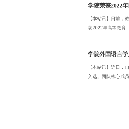
学院荣获202
起线上线下协同混合
2012年获中国大
【本站讯】日前，教
门”慕课，内容涵盖
获2022年高等教
界师生一致好评。
语学科人才培养是
培养质量不断提升。
学院外国语言学
际名师、课题与优
基础研究，创新人才
【本站讯】近日，山
同”为特征的高水平
入选。团队核心成
硕士-博士贯通人才
质过硬、业务能力精
融入教学改革和人才
国语言学理论和应
等方面承担国家社
言文学一级学科在第