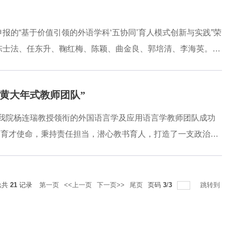
与杨帆老师自主编写，该教材2011年被认定为国家规划教材，
材。为扩大学生的知识视野，本课程建设了配套的“德汉翻译入
报的“基于价值引领的外语学科‘五协同’育人模式创新与实践”荣
学MOOC、智慧树、中国高校外语慕课三个平台上线，收到德语
、陈士法、任东升、鞠红梅、陈颖、曲金良、郭培清、李海英。外
视教学研究，不断更新或重构课程体系，入主流，有特色，人才
语教育教学探索性成果。“五协同”指学科与国家战略、团队与国
黄大年式教师团队”
系统内部要素交互联系和普遍性，面向国家需要，立足外语学科
为先、家国情怀、国际视野的价值引领、系统内部十要素五协
，我院杨连瑞教授领衔的外国语言学及应用语言学教师团队成功
外战略需求，并贯彻到教育教学中，形成学科建设、科学研究、
国育才使命，秉持责任担当，潜心教书育人，打造了一支政治素
部外审，
业和3门国家一流课程建设，充分挖掘外语课程思政元素，深刻
程思政示范课程；主要开展英、日、法、德、朝等5个语种的外
工模式的脑科学实验研究、二语语用能力发展与测评、会话分析
总共
21
记录
第一页
<<上一页
下一页>>
尾页
页码
3
/
3
跳转到
和创新能力的外语学科优秀人才。以该团队为核心力量的外国语
果二等奖。经过多年发展，外语学科由“入主流、有特色”全面进