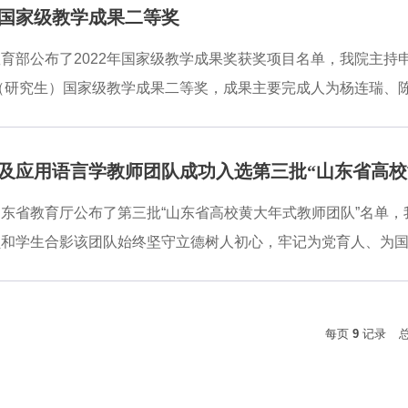
2年国家级教学成果二等奖
的教学模式。课程教材采用《新德汉翻译教程》，系王京平老师
学出版社协会优秀教材奖二等奖，是德语界翻译教学使用最多的教
育部公布了2022年国家级教学成果奖获奖项目名单，我院主持申
前沿翻译理论和高水平译员的翻译经验分享，该慕课已在中国大
育（研究生）国家级教学成果二等奖，成果主要完成人为杨连瑞
通讯员：周奕珺审定：杨帆
一套复杂系统工程。一直以来，我院遵循学科和专业的规律，重
“五协同”育人模式是我院在十余年学科和专业建设中提炼出的外
及应用语言学教师团队成功入选第三批“山东省高校
质课程、过程与培养质量、成果与社会需求的协同。本成果关注
培养机制，激发学科内生动力，拓展学科外延，创建了以“以德
东省教育厅公布了第三批“山东省高校黄大年式教师团队”名单
创新型外语学科研究生培养模式，将学术研究成果服务于国家对
员和学生合影该团队始终坚守立德树人初心，牢记为党育人、为
培养的良性互动。学院严抓人才培养质量，学位论文十余年来全
湛、育人水平高超的高素质教师团队。目前承担3个国家一流专
培养，12门课程入选山东省研究生教育优质课程改革项目和课
用研究，在二语习得多维理论体系构建与实证研究、英汉双语加
每页
9
记录
科重点课题并产出一批原创性成果，培养了一大批具有国际视野
五轮学科评估中取得历史性突破，并获得2023年国家级教学成