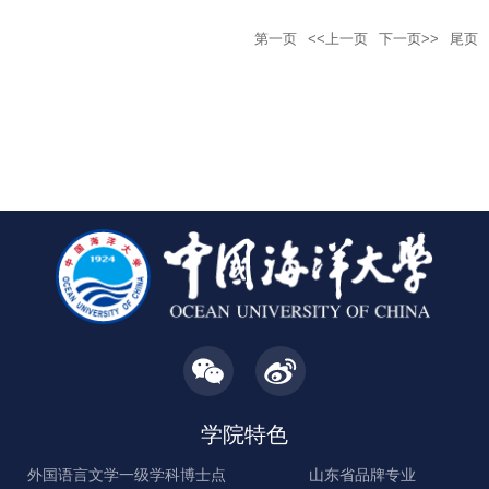
研成果、人才培养等多个维度进行了汇报。在讨论环节，专
协办的第二届东亚语用学国际论坛在中国海洋大学外国语学
向更高水平、更广领域发展。李春阳简要介绍了青岛联信的
第一页
<<上一页
下一页>>
尾页
家组成员围绕学科建设与学院发展积极建言献策，提出诸多
院成功召开。会议旨在促进东亚语用学研究的发展，为东亚
事业发展情况，并回顾了在校期间的学习经历。他表示，自
具有建设
语用学研究学者搭建思想交流、成果展示、研究合作的互动
己的发展离不开母校的培养，此次捐赠也是积极履行社会责
平台，来自韩国、日本、德国及中国香港、北京、上海、广
任，助推教育事业高质量发展的具体行动，希望下一步加强
州等地50 余所高校的百余位从事语用学相关研究与教学的专
交流，共同为学校人才培养和事业发展贡献力量。仪式由学
家、学者、师生齐聚一堂，共同探讨语言、社会、文化交织
校校友会、教育基金会秘书长孟凡主持。范其伟向李春阳赠
下的语用学发展及其现实应用。中国海洋大学党委常委、副
送捐赠证书。外国语学院党委书记许玲玲与李春阳签订捐
校长范其伟，中国海洋大学外国语学院院长于国栋、党委书
记许玲玲出席会议并致辞。范其伟副校长代表中国海洋大学
对会议的顺利召开表示祝贺，并详细介绍了学校的历史背景
与发展成就。他特别提到，今年恰逢中国海洋大学百年华
诞，习近平总书记对学校的亲切回信，为学校未来发展指明
了方向。范其伟充分肯定外国语学院在推动国际语言合作与
学院特色
文明交流互鉴，助力学校世界一流大学建设进程中所发挥的
外国语言文学一级学科博士点
山东省品牌专业