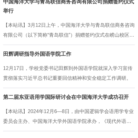
中国海洋大学与青岛联信商务咨询有限公司捐赠签约仪式
神、干事创业精神、改革创新精神和勇于斗争精神，在全面
高等学校外国语言文学类专业教学指导委员会主任委员孙有
平总书记给中国海洋大学全体师生重要回信精神，奋力把习
的殷切嘱托和如山厚望转化为一流大学建设的生动实践，推
举行
推进中国式
中教授，上海外国语大学原副校长、国务院学位委员会第八
近平总书记的殷切嘱托和如山厚望转化为一流大学建设的生
动特色显著的世界一流大学建设开创新局面、实现新跃升。
届外国语言文学学科评议组召集人查明建教授，复旦大学外
动实践，加快推进特色显著的世界一流大学建设。他表示，
【本站讯】3月12日上午，中国海洋大学与青岛联信商务咨询
他表示，学校外语学科作为山东省高水平优势特色学科，近
文学院院长、国务院学位委员会第八届外国语言文学学科评
学校在涉海翻译与国际传播领域近年来取得了长足进步，形
有限公司（以下简称“青岛联信”）捐赠签约仪式在崂山校区举
年来取得了长足进步，在若干方向形成了鲜明特色，本次论
议组成员高永伟教授，湖南师范大学外国语学院院长、教育
成了鲜明特色，并指出，面对百年未有之大变局，中国翻译
行。学校党委常委、副校长范其伟，青岛联信董事长、1991
坛汇聚了外语领域顶尖专家，期望大家共同探讨外语教学改
部高等学校外国语言文学类专业教指委英语专业分指委会秘
田辉调研指导外国语学院工作
界肩负着构建中国特色哲学社会科学学科体系、学术体
级英语专业校友李春阳，青岛联信人力资源经理、2010级水
革、分享教研经验、助力教师发展，探索外语人才培养的新
书长曾艳钰教授，中国英汉语比较研究会二语习得专业委员
产养殖专业校友刘洋等出席仪式。根据捐赠协议，青岛联信
路径、新模式，推动外语学科革新与教学变革，为构建人类
12月17日，学校党委书记田辉到外国语学院就深入学习宣传
会会长、华中科技大学徐锦芬教授等专家应邀参加会议。刘
将捐资支持学校和外国语学院建设发展。范其伟代表学校对
命运共同体、国家高水平对外开放、教育强国建设新使命培
贯彻落实习近平总书记重要回信精神和安全稳定工作调研。
勇对参加会议的领导和专家表示欢迎，重点介绍了学校和外
李春阳校友一行的到来表示热烈欢迎，对青岛联信的慷慨捐
养更多堪当时代重任的优秀复合型外语人才。外国语学院院
国语学院的发展历史、师资队伍、教学科研和在服务国家战
赠表示感谢。他简要介绍了学校的历史沿革和近年来事业发
第二届东亚语用学国际研讨会在中国海洋大学成功召开
长于国栋主持开幕式。开幕式上，上海外国语大学校长李岩
略方面取得的成绩。他指出，外国语学院底蕴深厚，外语学
展取得的重要成就。他表示，青岛联信及李春阳校友的慷慨
松，教育部高等学校外国语言文学类专业教学指导委员会主
科建设成效显著，希望各位专家一如既往地支持外国语学院
【本站讯】2024年12月6—8日，由中国逻辑学会语用学专业
捐赠充分体现了校友对母校的一番深情厚谊和对教育、科
任委
的发展，助推外语学科的人才培养质量与学科建设水平再上
委员会主办、中国海洋大学外国语学院承办，《现代外语》
技、人才的高度重视，希望校企双方以此次捐赠为契机，持
新台阶。外国语学院院长于国栋从学科设置、师资队伍、教
编辑部、《外国语文研究》编辑部、East Asian Pragmatics
续深化互动交流，共同推动协同育人的长效机制，推动关系