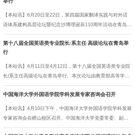
举行
参加。大会在庄严的国歌声中开幕。许玲玲代表上届党委作
借助生动的案例阐释了会话分析在医患互动研究中的应用路
研和在服务国家战略方面取得的成绩。他指出，外国语学院
题为《牢记嘱托·勇担使命为创建特色鲜明、国内领先、国际
径，报告立足会话分析回应医学语言研究现实问题，为医患
【本站讯】6月20日至22日，第四届国家翻译实践与对外话
底蕴深厚，外语学科建设成效显著，希望各位专家一如既往
知名的高水平外国语学院而努力奋斗》的工作报告。报告系
互动、医学话语研究提供全新思路，获得与会专家高度认
语体系建构高层论坛暨纪念沙博理诞辰110周年活动在青岛举
地支持学校和学院事业发展，积极建言献策，共同推动专项
统总结了过去五年学院开拓奋进取得的工作成就，并从全面
可，引发与会学者热烈讨论。本次会议充分体现了中国海大
行。本次论坛由中国海洋大学主办，中国海洋大学外国语学
规划做深做细、落地见效。外国语学院院长于国栋作学院“十
加强党的领导和党的建设、全面推动党建工作引领业务发
第十八届全国英语类专业院长/系主任 高级论坛在青岛举
外国语学院在全国医学语言学交叉研究领域的行业
院、中国海洋大学国家翻译协同创新中心承办。中国翻译协
五五”事业发展规划汇报，他从党建引领、队伍建设、科学研
展、全面落实立德树人根本任务等方面指明了学院未来五年
行
会常务副会长、中国外文局原副局长兼总编辑黄友义，外文
究、人才培养、国际交流、社会服务等多个维度，全面介绍
的发展方向和目标任务。报告指出，站在新起点，面向新跨
出版社副总编辑丁志涛，中国外文局翻译院副院长朱颖，中
了规划思路与重点任务。交流研讨环节，专家组成员围绕外
【本站讯】4月11日至4月12日，第十八届全国英语类专业院
越，必须更加紧密地团结在以习近平同志为核心的党中央周
国海洋大学党委常委、副校长范其伟等出席开幕式。本次论
语学科建设与学院高质量发展积极建言献策，提出诸多具有
长/系主任高级论坛在青岛举行。本次论坛由教育部高等学校
围，高举中国特色社会主义伟大旗帜，全面贯彻习近平新时
坛汇聚来自全国90余所高校及科研机构约200名专家学者，
建设性的指导意见，并就外语学科服务国家发展战略需求、
外国语言文学类专业教学指导委员会、中国海洋大学、上海
代中国特色社会主义思想，深入学习贯彻党的二十大和二十
共同探讨翻译传播与国家战略、翻译中国与国际话语融通、
中国海洋大学外国语学院学科发展专家咨询会召开
学院改革发展方向等议题深入交流探讨，达成广泛共识。
外国语大学共同主办，中国海洋大学外国语学院和上海外语
届二中、三中、四中全会精神，深入贯彻落实习近平总书记
国家翻译与国家安全、区域国别路径的国家翻译、数智化时
教育出版社承办，中国海洋大学校长张峻峰出席论坛开幕式
重要回信精神和学校第十一次党代会战略部署，聚焦国家战
【本站讯】4月10日下午，中国海洋大学外国语学院学科发展
代沙博理式人才培育等核心议题，并纪念国际著名翻译家沙
并致辞。张峻峰对出席论坛的领导专家表示欢迎，简要回顾
略需要，紧紧围绕立德树人根本任务，锚定高质量发展首要
专家咨询会在崂山校区召开。中国海洋大学党委常委、副校
博理诞辰110周年。范其伟代表学校对与会专家表示欢迎，并
了学校一百年来取得的办学成就。他指出，当前学校正深入
目标，聚焦外语学科特色优势，以前所未有的责任担当精
长刘勇出席会议并致辞。北京外国语大学原副校长、教育部
简要介绍了学校基本情况。他表示，学校深入学习贯彻习近
贯彻落实习近平总书记重要回信精神，奋力把习近平总书记