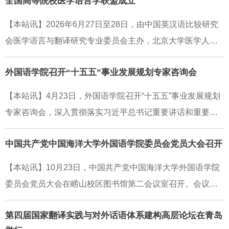
全国高等院校医学语言学联盟成立
【本站讯】2026年6月27日至28日，由中国英汉语比较研究
会医学语言与翻译研究专业委员会主办，北京大学医学人文
学院承办的第七届中国英汉语比较研究会医学语言与翻译研
外国语学院召开“十五五”事业发展规划专家咨询会
究专业委员会年会暨全国医学英语教育教学研讨会在北京大
学顺利召开，会议聚焦AI时代医学外语教学改革、医学语言
【本站讯】4月23日，外国语学院召开“十五五”事业发展规划
学学科建设、复合型医学语言人才培养等前沿议题，中国海
专家咨询会，深入贯彻落实习近平总书记重要讲话和重要回
洋大学外国语学院院长于国栋教授率队出席。大会正式发起
信精神，系统谋划学院“十五五”时期事业发展。中国海洋大学
成立全国高等院校医学语言学联盟（以下简称“联盟”），中国
中国共产党中国海洋大学外国语学院委员会党员大会召开
党委常委、副校长刘勇出席会议并致辞。外国语学院党委书
海洋大学外国语学院、北京大学医学人文学院、南方医科大
记许玲玲主持会议。会议特邀上海交通大学彭青龙教授、南
【本站讯】10月23日，中国共产党中国海洋大学外国语学院
学外国语学院、山东大学外国语学院和同济大学外国语学院
京大学杨金才教授、黑龙江大学孙淑芳教授及中国海洋大学
委员会党员大会在崂山校区图书馆第二会议室召开。会议听
共同担任联盟创始单位。于国栋出席联盟启动仪式，并受聘
外国语学院杨连瑞教授、任东升教授等校内外专家对学院十
取了学院上一届党委工作报告，选举产生了新一届党的委员
担任联盟第一届联席理事长。会上，于国栋以Applying Conv
五五事业发展规划把脉问诊。刘勇对参加会议的专家表示热
第四届国家翻译实践与对外话语体系建构高层论坛在青岛
会。会议由学院党委副书记、副院长戴淑妮主持，全体党员
ersation Analysis to Medical Interactions为题作主旨报告，
烈欢迎，重点介绍了学校和外国语学院的发展历程、教学科