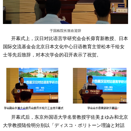
于国栋院长致欢迎辞
开幕式上，汉日对比语言学研究会会长毋育新教授、日本
国际交流基金会北京日本文化中心日语教育主管松本千绘女
士等先后致辞，对本次学会的召开表示了祝贺。
开幕式后，东京外国语大学名誉教授宇佐美
まゆみ
和北京
大学教授陆俭明分别以「
ディスコ・ポリトーン理論と対話