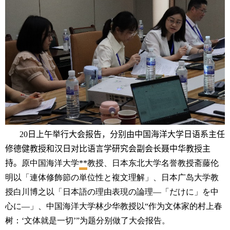
20
日上午举行大会报告，分别由中国海洋大学日语系主任
修德健教授和汉日对比语言学研究会副会长聂中华教授主
持。
原中国海洋大学
**
教授、日本东北大学名誉教授斋藤伦
明以
「連体修飾節の単位性と複文理解」
、日本广岛大学教
授白川博之以
「日本語の理由表現の論理―「だけに」を中
心に―」、
中国海洋大学林少华教授以“作为文体家的村上春
树：‘文体就是一切’”为题分别做了大会报告。