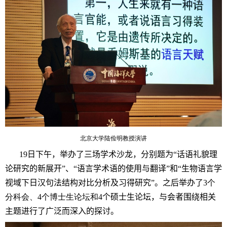
北京大学陆俭明教授演讲
19
日下午，举办了三场学术沙龙，分别题为“话语礼貌理
论研究的新展开”
、“语言学术语的使用与翻译”和“生物语言学
视域下日汉句法结构对比分析及习得研究”。之后举办了
3
个
分科会、
4
个博士生论坛和
4
个硕士生论坛，
与会者围绕相关
主题进行了广泛而深入的探讨。