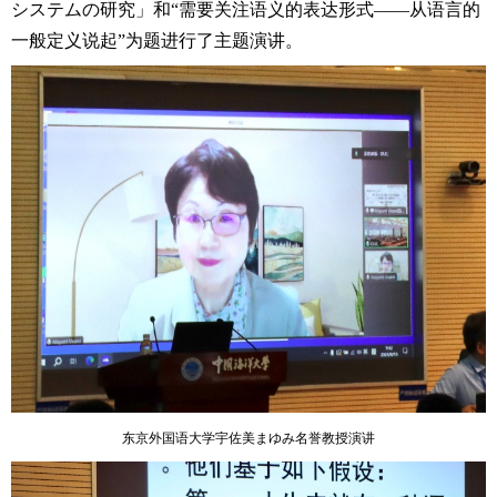
システムの研究
」和“需要关注语义的表达形式
——
从语言的
一般定义说起”为题进行了主题演讲。
东京外国语大学宇佐美
まゆみ
名誉教授演讲