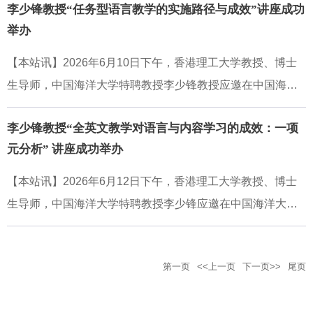
的Transformer架构图给在场师生留下深刻印象，直观呈现了
李少锋教授“任务型语言教学的实施路径与成效”讲座成功
与青年学者齐聚一堂，围绕中国翻译学自主知识体系建设、
现代大语言模型的核心设计原理。他随后讲解了词嵌入、句
举办
翻译学科发展、国家翻译实践、儿童文学翻译、知识翻译与
嵌入如何表征语言与意义，并介绍了大语言模型的预训练、
国际传播等议题展开深入交流。中国海洋大学外国语学院翻
【本站讯】2026年6月10日下午，香港理工大学教授、博士
指令微调、强化
译学研究团队成员参加会议，并在主旨发言和分论坛报告中
生导师，中国海洋大学特聘教授李少锋教授应邀在中国海洋
展示了团队近年来在国家翻译研究、儿童文学翻译研究等领
大学外国语学院N314作题为“任务型语言教学的实施路径与成
域的阶段性成果。会议期间，中国海洋大学外国语学院教
李少锋教授“全英文教学对语言与内容学习的成效：一项
效”（The Implementation and Effectiveness of Task-Based L
授、国家翻译协同创新中心主任任东升作主旨发言。任东升
元分析” 讲座成功举办
anguage Teaching）的学术讲座。本次讲座由杨连瑞教授主
教授从“翻译中国”这一现实命题出发，指出中国学界正经历
持，外国语学院及校内相关专业师生40余人参加了讲座，现
【本站讯】2026年6月12日下午，香港理工大学教授、博士
从“翻译世界”向“翻译中国”的战略转向，但相关表述仍有进一
场学术氛围浓厚。讲座立足任务型语言教学的理论原则与实
生导师，中国海洋大学特聘教授李少锋应邀在中国海洋大学
步理论化的空间。他提出将“翻译国家”作为“翻译中国”的上位
证研究，系统审视其实施过程、效果证据与评价路径，为任
外国语学院N314作题为“全英文教学对语言与内容学习的成
概念，并将其凝练为“译国家”分析范畴，以揭示国家在翻译中
务型语言教学在本土教育情境中的科学实施提供了重要学术
效：一项元分析”（The Effectiveness of EnglishMedium Instr
被建构、表述与认知的共通机制。该发言从现象归纳、范畴
参照。讲座伊始，李少锋教授阐释了任务型语言教学的基本
第一页
<<上一页
下一页>>
尾页
uction in Language and Content Learning: A MetaAnalysi
解析和概念建构等层面，对国家翻译研究的理论建构作出深
理念及其研究价值。他指出，任务型语言教学以完成真实世
s）的学术讲座。本次讲座由陈颖教授主持，外国语学院及校
入阐释。中国海洋大学外国语学院教授、行远书院副院长徐
界中的交际任务为导向，有助于发展学习者在实际情境中运