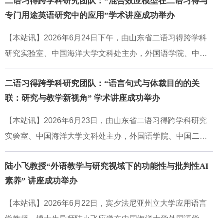
二语习得跨学科研究团队：“混合效应模型在二语习得与
专门用途英语研究中的应用”学术讲座成功举办
【本站讯】2026年6月24日下午，由山东省二语习得跨学科
研究实验室、中国海洋大学文科处主办，外国语学院、中国
二语习得跨学科研究中心联合承办的学术讲座，在外国语学
二语习得跨学科研究团队：“语言句式与体裁目的的关
院N314顺利召开。美国宾夕法尼亚州立大学应用语言学教
联：研究与教学新视角” 学术讲座成功举办
授、博士生导师陆小飞受邀担任主讲，围绕“混合效应模型在
二语习得与专门用途英语研究中的应用”这一核心主题，为我
【本站讯】2026年6月23日，由山东省二语习得跨学科研究
院师生带来一场兼具方法学深度与实操指导性的学术分享。
实验室、中国海洋大学文科处主办，外国语学院、中国二语
讲座由陈颖教授主持，外国语学院相关专业师生40余人参加
习得跨学科研究中心联合承办的学术讲座，在外国语学院N3
了讲座，现场学术氛围浓厚。讲座伊始，陆小飞教授结合二
陆小飞教授“外语教学与研究视域下的功能性与批判性AI
14顺利召开。美国宾夕法尼亚州立大学应用语言学教授、博
语习得与ESP研究中常见的分层、嵌套数据特征，指出混合
素养” 讲座成功举办
士生导师陆小飞受邀担任主讲，围绕“语言句式与体裁目的的
效应模型是处理非独立观测、提升量化研究严谨性的核心统
关联：研究与教学新视角”这一核心主题，为我院师生带来一
【本站讯】2026年6月22日，宾夕法尼亚州立大学应用语言
计工具。该模型可天然适配多层级数据结构，通过建模被
场兼具理论深度与实践导向的学术分享。讲座由陈颖教授主