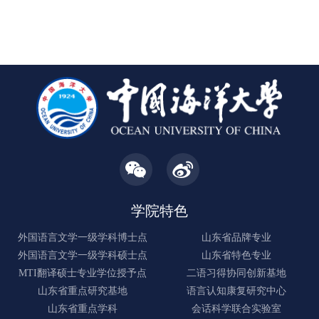
内相关专业师生40余人参加，现场学术氛围浓厚。讲座基于
德荣的主旨发言，围绕清末民初儿童文学翻译思想展开论
用语言所需的知识、技能与综合能力。然而，任务型语言教
元分析方法，系统整合了EMI在全球范围内的实证证据，为理
述。他指出，清末民初时期的启蒙思想家
学获得广泛理论认同，并不意味着其原则能够自然转化为有
性认识与科学实施EMI提供了重要参照。讲座伊始，李少锋教
效的课堂实践。当前研究仍需深入回答三个相互关联的问
授提到，元分析的目的在于整合分散的实证证据，系统评估
题：任务型语言教学如何嵌入具体教育情境、其实施是否符
一个领域的整体效应及其调节因素，从而超越个别研究之间
合核心原则，以及其促进二语发展的效果如何得到可靠验
的结论分歧。本次讲座也是他“研究方法系列讲座”的延续。早
证。围绕任务型语言教学的实施过程
在2023年的工作坊中，他就曾详细讲解过元分析的操作流程
与写作规范，如今呈现的正是该方法的实际应用范例。李教
授首先阐释了EMI的基本概念与理论基础。他指出，EMI是指
在非英语国家使用英语教授学科内容，近年来在全球迅速普
学院特色
及。支撑EMI流行的核心假设包
外国语言文学一级学科博士点
山东省品牌专业
外国语言文学一级学科硕士点
山东省特色专业
MTI翻译硕士专业学位授予点
二语习得协同创新基地
山东省重点研究基地
语言认知康复研究中心
山东省重点学科
会话科学联合实验室