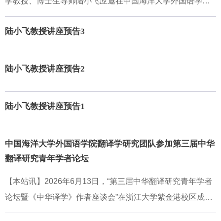
学教授、博士生导师陆小飞应邀在中国海洋大学外国语学院N
试、组别等随机效应解决组内观测独立的问题；对不平衡与
持，外国语学院相关专业师生40余人参加了讲座，现场学术
314作题为“外语教学与研究视域下的功能性与批判性AI素
缺失数据容忍度高，无需人工删减样本；支持分类与连续变
氛围浓厚。讲座伊始，陆小飞结合自身语料库体裁分析（CB
陆小飞教授讲座预告3
养”的学术讲座。讲座由刘颖颖副教授主持，外国语学院及校
量混合纳入，还可适配非线性效应与多类型结果变量，适用
GA）的研究经验，开宗明义指出“形式-功能映射（form-functi
内相关专业师生40余人参加，现场学术氛围浓厚。讲座从AI
场景广泛。随后，陆小飞结合二语句法复杂度发展的实证案
on mappings, FFMs）”是语料库体裁分析与语言教学的核心
技术原理到应用伦理层层深入，为师生理解AI素养、科学使
陆小飞教授讲座预告2
例，拆解线性混合效应模型的构建与筛选逻辑。他结合lme4
内容，传统研究常将语言形式与修辞功能分开分析，存在形
用AI工具提供了兼具理论性与实操性的指导。讲座伊始，陆
程序包的代码示例，演示了基础模型与最大化随机结构模型
式与功能脱节的问题，FFMs能有效弥补这一研究缺口，其研
小飞教授指出，生成式人工智能已能辅助语言教学、评估与
的具体写法，讲解了固定效应与随机效应的设置思路
陆小飞教授讲座预告1
究质量直接影响研究结论的严谨性与课堂教学的实际效果。
研究，但如何确保输出质量、避免技能退化与表达主体性削
随后，陆小飞系统阐释了基于使用理论（Usage-based Theo
弱，是当前亟需关注的问题。他援引学界对AI素养的定义，
ry）对FFMs进行重新概念化的理论逻辑，并指出应将CBGA
强调应从功能性与批判性两个维度加以拓展，既要掌握有效
中国海洋大学外国语学院翻译学研究团队参加第三届中华
研究中识别出的FFMs类型重构为“构式（construction）”，倡
翻译研究青年学者论坛
使用AI的方法，也要具备审视其局限与偏见的意识。讲座第
导应用基于使用
一部分聚焦AI的基础架构。陆教授从非智能的规则系统讲
【本站讯】2026年6月13日，“第三届中华翻译研究青年学者
起，逐步过渡到机器学习、神经网络，再到基于多头注意力
论坛暨《中华译学》作者座谈会”在浙江大学紫金港校区成功
机制的Transformer架构，清晰梳理了技术演进脉络。他展示
举办，来自全国高校和科研机构的160余位翻译学界资深专家