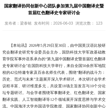
国家翻译协同创新中心团队参加第九届中国翻译史暨
首届红色翻译史专家研讨会
发布者：梁泰铭
发布时间：2026-06-03
浏览次数：
123
【本站讯】
2026
年
5
月
29
日至
30
日，由中国英汉语比较研
究会翻译史研究专业委员会主办，国防科技大学军政基础教
育学院军事外语系承办的“第九届中国翻译史暨首届红色翻译
史专家研讨会”在国防科技大学举行，来自全国
50
余所军地院
校的
42
位特邀专家及百余名师生代表，围绕“翻译的战斗力：
历史、范式与未来”主题展开深入学术研讨。本次研讨会学术
议程丰富、研讨维度多元，共设置
18
场主旨发言与
10
个分论
坛专题研讨。与会学者围绕军事翻译史、红色翻译史、国家
翻译实践、人工智能翻译等
12
个领域展开深度思辨与学术交
流。中国海洋大学外国语学院教授、国家翻译协同创新中心