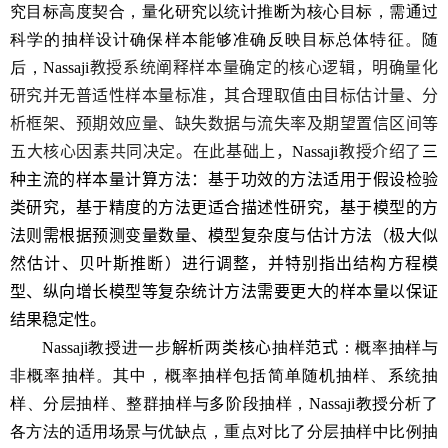
究目标高度契合，量化研究以统计推断为核心目标，需通过
科学的抽样设计确保样本能够准确反映目标总体特征。随
后，
Nassaji
教授系统阐释样本量确定的核心逻辑，明确量化
研究并无普适性样本量标准，其合理取值由目标估计量、分
析框架、预期效应量、缺失数据与流失率及期望置信区间
等
五大核心因素共同决定
。
在此基础上，
Nassaji
教授介绍了
三
种主流的样本量计算方法：基于功效的方法适用于假设检验
类研究，基于精度的方法更适合描述性研究，基于模型的方
法则需根据预测变量数量、模型复杂度与估计方法（极大似
然估计、贝叶斯推断）进行调整，并特别指出结构方程模
型、纵向增长模型等复杂统计方法需要更大的样本量以保证
结果稳定性。
Nassaji
教授进一步
解析
两
类核心
抽样
范式
：概率抽样与
非概率抽样。其中，概率抽样包括简单随机抽样、系统抽
样、分层抽样、整群抽样与多阶段抽样，
Nassaji
教授分析了
各方法的适用场景与优缺点，重点对比了分层抽样中比例抽