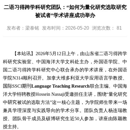
二语习得跨学科研究团队：“如何为量化研究选取研究
被试者”学术讲座成功举办
发布者：梁泰铭
发布时间：2026-05-20
浏览次数：
81
【本站讯】2026
年
5
月
12
日上午，由山东省二语习得跨学
科研究实验室、中国海洋大学文科处主办，外国语学院、中
国二语习得跨学科研究中心联合承办的学术讲座，在外国语
学院
N314
顺利召开。加拿大维多利亚大学应用语言学教授、
国际
SSCI
期刊
Language Teaching Research
联合主编、中国海
洋大学特聘教授
Hossein Nassaji
受邀担任主讲，围绕
“
量化研究
中
研究
被试的选取方法
”
这
一
核心主题，为学院师生带来一场
兼具学理深度与实践
导
向的学术分享。团队负责人杨连瑞教
授、团队骨干成员及硕博研究生近
50
人参加，讲座由陈颖教
授主持。