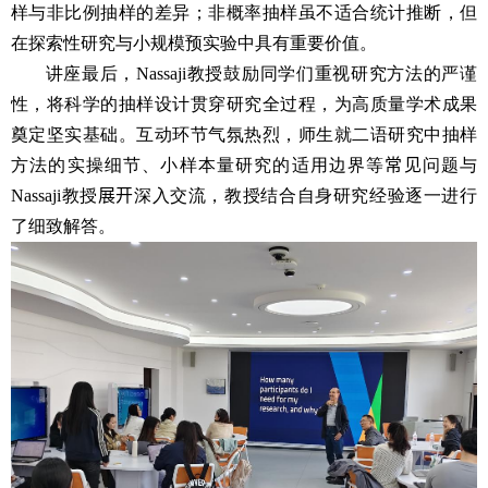
样与非比例抽样的差异；非概率抽样虽不适合统计推断，但
在探索性研究与小规模预实验中具有重要价值。
讲座最后，
Nassaji
教授鼓励同学们重视研究方法的严谨
性，将科学的抽样设计贯穿研究全过程，为高质量学术成果
奠定坚实基础。互动环节气氛热烈，师生就二语研究中
抽样
方法的实操细节、小样本量研究的适用边界等
常见
问题
与
Nassaji
教授
展开
深入交流，教授结合自身研究经验逐一进行
了细致解答。