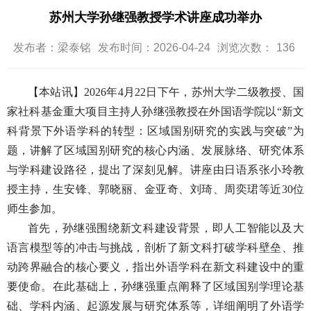
苏州大学孙继强教授学术讲座成功举办
发布者：梁泰铭
发布时间：2026-04-24
浏览次数：
136
【本站讯】
2026
年
4
月
22
日下午，苏州大学二级教授、国
家社科基金重大项目主持人孙继强教授在外国语学院以“新文
科背景下外语学科的转型：区域国别研究的实践与突破”为
题，讲解了区域国别研究的核心内涵、发展脉络、研究体系
与学科建设路径，提出了深刻见解。讲座由日语系张小玲教
授主持，生安锋、郭晓丽、金亚奇、刘琦、周奕珺等近
30
位
师生参加。
首先，孙继强围绕新文科建设背景，即人工智能以及大
语言模型等的冲击与挑战，剖析了新文科打破学科壁垒、推
动跨界融合的核心要义，指出外语学科在新文科建设中的重
要使命。在此基础上，孙继强重点阐释了区域国别学理论基
础、学科内涵、起源发展与研究体系等，详细阐明了外语学