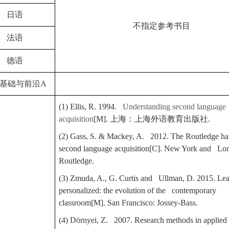
日语
不指定参考书目
法语
德语
基础与前沿
A
(1) Ellis, R. 1994
. Understanding second language
acquisition
[M].
上海：上海外语教育出版社
.
(2) Gass, S. & Mackey, A. 2012. The Routledge h
second language acquisition[C]. New York and Lo
Routledge.
(3) Zmuda, A., G. Curtis and Ullman, D. 2015. Le
personalized: the evolution of the contemporary
classroom[M]. San Francisco: Jossey-Bass.
(4) Dörnyei, Z. 2007. Research methods in applied l