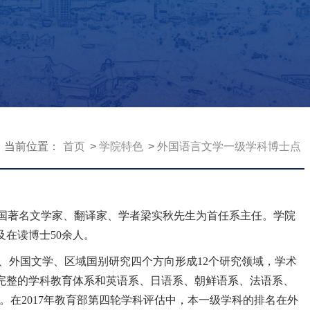
当前位置：
首页
学院特色
外国语言文学一级学科博士点
国著名文学家、翻译家、学者梁实秋先生为首任系主任。学院
及在读博士
50
余人。
、外国文学、区域国别研究四个方向形成
12
个研究领域，学术
完整的学科教育体系和英语系、日语系、朝鲜语系、法语系、
。在
2017
年教育部第四轮学科评估中，本一级学科的排名在外