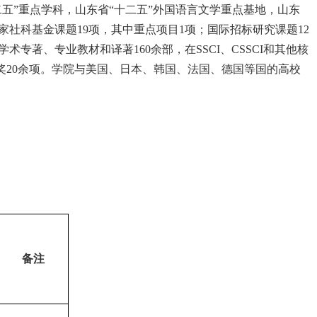
二五
”
重点学科，山东省
“
十二五
”
外国语言文学重点基地，山东
家社科基金课题
19
项，其中重点项目
1
项；国际招标研究课题
12
学术专著、专业教材和译著
160
余部，在
SSCI
、
CSSCI
和其他核
奖
20
余项。学院与美国、日本、韩国、法国、德国等国的高校
备注