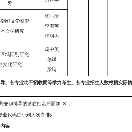
究
张小玲
-
朝鲜文学研究
李海英
日本文学研究
任明杰
庞中英
较区域国别研究
修斌
跨文化研究
梁镛
博导。各专业均不招收同等学力考生。
各专业招生人数根据实际
外兼职博导的请在姓名后面加
“※”
。
专业代码由小到大次序排列。
和内容