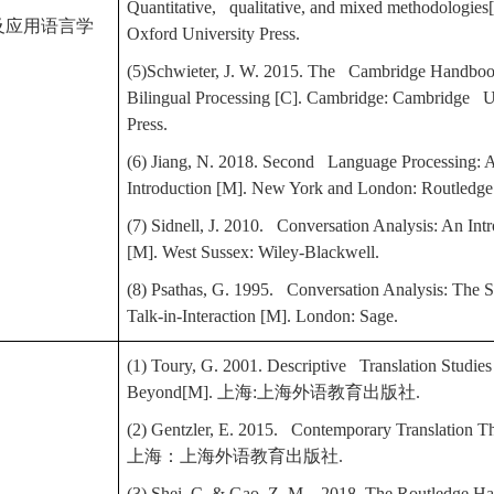
Quantitative, qualitative, and mixed methodologies
及应用语言学
Oxford University Press.
(5)
Schwieter, J. W. 2015. The Cambridge Handboo
Bilingual Processing [C]. Cambridge: Cambridge U
Press.
(6) Jiang, N. 2018. Second Language Processing: 
Introduction [M]. New York and London: Routledge
(7) Sidnell, J. 2010. Conversation Analysis: An Int
[M]. West Sussex: Wiley-Blackwell.
(8) Psathas, G. 1995. Conversation Analysis: The S
Talk-in-Interaction [M]. London: Sage.
(1) Toury, G. 2001. Descriptive Translation Studies
Beyond[M].
上海
:
上海外语教育出版社
.
(2) Gentzler, E. 2015. Contemporary Translation T
上海：上海外语教育出版社
.
(3) Shei, C. & Gao, Z. M. 2018. The Routledge H