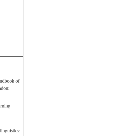
andbook of
ndon:
arning
inguistics: