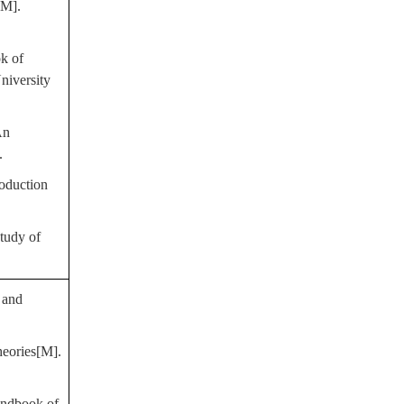
[M].
k of
niversity
An
.
roduction
tudy of
 and
heories[M].
andbook of