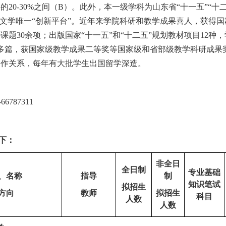
科的
20-30%
之间（
B
）。此外，
本一级学科为山东省
“
十一五
”“
十
文学唯一
“
创新平台
”
。
近年来学院科研和教学成果喜人，获得国
科课题
30
余项；
出版国家
“
十一五
”
和
“
十二五
”
规划教材
项目
12
种，
多篇，获国家级教学成果二等奖等国家级和省部级教学科研成果
合作关系，每年有大批学生出国留学深造。
-66787311
下：
非全日
全日制
专业基础
、名称
指导
制
知识笔试
拟招生
方向
教师
拟招生
科目
人数
人数