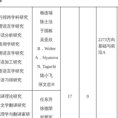
学
杨连瑞
习得跨学科研究
陈士法
理语言学研究
于国栋
会话分析研究
吴亚欣
2273
方向
语用学研究
基础与前
B
．
Wolter
沿
A
用语言学研究
A
．
Siyanova
二语加工研究
N. Taguchi
语语言学研究
陆小飞
二语习得研究
张文忠
※
翻译理论研究
17
0
任东升
童文学翻译研究
徐德荣
地理学与翻译家研
贺爱军