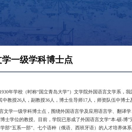
文学一级学科博士点
1930
年学校（时称
“
国立青岛大学
”
）文学院外国语言文学系，我
其中教授
26
人，副教授
36
人，博士生导师
17
人，师资队伍中博士
言文学一级学科博士点，围绕外国语言学及应用语言学、翻译学
有博士学位的教授。目前，学院已形成了外国语言文学
“
本
-
硕
-
博
”
教学部
“
五系一部
”
、七个语种（俄语、西班牙语）的人才培养体系