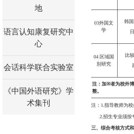
地
韩国
03
外国文
语言认知康复研究中
学
心
比
04
区域国
别研究
会话科学联合实验室
注：加
※
者为校外
《中国外语研究》学
整。
术集刊
注：
1.
指导教师为校
2.
招生专业须按
三、综合考核方式