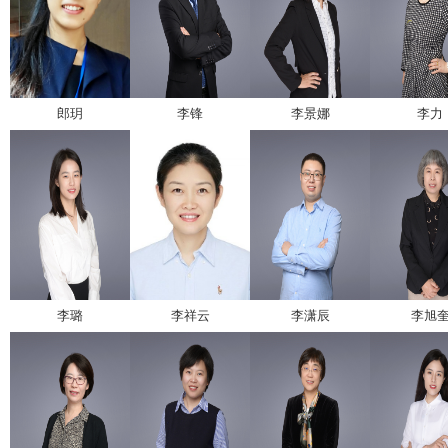
郎玥
李锋
李景娜
李力
李璐
李祥云
李潇辰
李旭