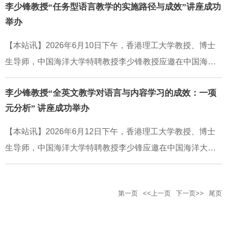
的Transformer架构图给在场师生留下深刻印象，直观呈现了
李少锋教授“任务型语言教学的实施路径与成效”讲座成功
与青年学者齐聚一堂，围绕中国翻译学自主知识体系建设、
现代大语言模型的核心设计原理。他随后讲解了词嵌入、句
举办
翻译学科发展、国家翻译实践、儿童文学翻译、知识翻译与
嵌入如何表征语言与意义，并介绍了大语言模型的预训练、
国际传播等议题展开深入交流。中国海洋大学外国语学院翻
【本站讯】2026年6月10日下午，香港理工大学教授、博士
指令微调、强化
译学研究团队成员参加会议，并在主旨发言和分论坛报告中
生导师，中国海洋大学特聘教授李少锋教授应邀在中国海洋
展示了团队近年来在国家翻译研究、儿童文学翻译研究等领
大学外国语学院N314作题为“任务型语言教学的实施路径与成
域的阶段性成果。会议期间，中国海洋大学外国语学院教
李少锋教授“全英文教学对语言与内容学习的成效：一项
效”（The Implementation and Effectiveness of Task-Based L
授、国家翻译协同创新中心主任任东升作主旨发言。任东升
元分析” 讲座成功举办
anguage Teaching）的学术讲座。本次讲座由杨连瑞教授主
教授从“翻译中国”这一现实命题出发，指出中国学界正经历
持，外国语学院及校内相关专业师生40余人参加了讲座，现
【本站讯】2026年6月12日下午，香港理工大学教授、博士
从“翻译世界”向“翻译中国”的战略转向，但相关表述仍有进一
场学术氛围浓厚。讲座立足任务型语言教学的理论原则与实
生导师，中国海洋大学特聘教授李少锋应邀在中国海洋大学
步理论化的空间。他提出将“翻译国家”作为“翻译中国”的上位
证研究，系统审视其实施过程、效果证据与评价路径，为任
外国语学院N314作题为“全英文教学对语言与内容学习的成
概念，并将其凝练为“译国家”分析范畴，以揭示国家在翻译中
务型语言教学在本土教育情境中的科学实施提供了重要学术
效：一项元分析”（The Effectiveness of EnglishMedium Instr
被建构、表述与认知的共通机制。该发言从现象归纳、范畴
参照。讲座伊始，李少锋教授阐释了任务型语言教学的基本
第一页
<<上一页
下一页>>
尾页
uction in Language and Content Learning: A MetaAnalysi
解析和概念建构等层面，对国家翻译研究的理论建构作出深
理念及其研究价值。他指出，任务型语言教学以完成真实世
s）的学术讲座。本次讲座由陈颖教授主持，外国语学院及校
入阐释。中国海洋大学外国语学院教授、行远书院副院长徐
界中的交际任务为导向，有助于发展学习者在实际情境中运