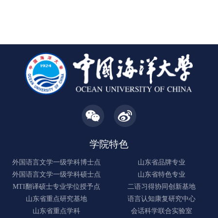
内相关专业师生40余人参加，现场学术氛围浓厚。讲座基于
德荣的主旨发言，围绕清末民初儿童文学翻译思想展开论
用语言所需的知识、技能与综合能力。然而，任务型语言教
元分析方法，系统整合了EMI在全球范围内的实证证据，为理
述。他指出，清末民初时期的启蒙思想家
学获得广泛理论认同，并不意味着其原则能够自然转化为有
性认识与科学实施EMI提供了重要参照。讲座伊始，李少锋教
效的课堂实践。当前研究仍需深入回答三个相互关联的问
授提到，元分析的目的在于整合分散的实证证据，系统评估
题：任务型语言教学如何嵌入具体教育情境、其实施是否符
一个领域的整体效应及其调节因素，从而超越个别研究之间
合核心原则，以及其促进二语发展的效果如何得到可靠验
的结论分歧。本次讲座也是他“研究方法系列讲座”的延续。早
证。围绕任务型语言教学的实施过程
在2023年的工作坊中，他就曾详细讲解过元分析的操作流程
与写作规范，如今呈现的正是该方法的实际应用范例。李教
授首先阐释了EMI的基本概念与理论基础。他指出，EMI是指
在非英语国家使用英语教授学科内容，近年来在全球迅速普
学院特色
及。支撑EMI流行的核心假设包
外国语言文学一级学科博士点
山东省品牌专业
外国语言文学一级学科硕士点
山东省特色专业
MTI翻译硕士专业学位授予点
二语习得协同创新基地
山东省重点研究基地
语言认知康复研究中心
山东省重点学科
会话科学联合实验室