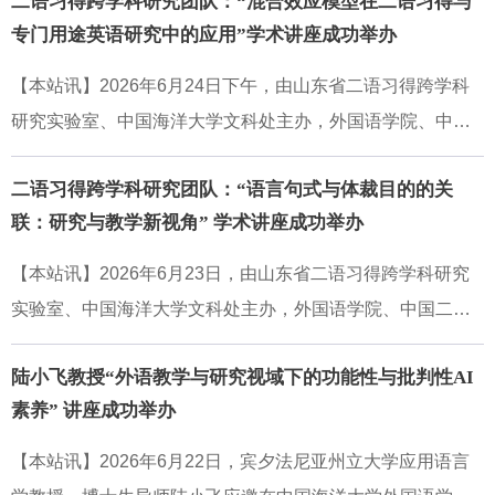
二语习得跨学科研究团队：“混合效应模型在二语习得与
专门用途英语研究中的应用”学术讲座成功举办
【本站讯】2026年6月24日下午，由山东省二语习得跨学科
研究实验室、中国海洋大学文科处主办，外国语学院、中国
二语习得跨学科研究中心联合承办的学术讲座，在外国语学
二语习得跨学科研究团队：“语言句式与体裁目的的关
院N314顺利召开。美国宾夕法尼亚州立大学应用语言学教
联：研究与教学新视角” 学术讲座成功举办
授、博士生导师陆小飞受邀担任主讲，围绕“混合效应模型在
二语习得与专门用途英语研究中的应用”这一核心主题，为我
【本站讯】2026年6月23日，由山东省二语习得跨学科研究
院师生带来一场兼具方法学深度与实操指导性的学术分享。
实验室、中国海洋大学文科处主办，外国语学院、中国二语
讲座由陈颖教授主持，外国语学院相关专业师生40余人参加
习得跨学科研究中心联合承办的学术讲座，在外国语学院N3
了讲座，现场学术氛围浓厚。讲座伊始，陆小飞教授结合二
陆小飞教授“外语教学与研究视域下的功能性与批判性AI
14顺利召开。美国宾夕法尼亚州立大学应用语言学教授、博
语习得与ESP研究中常见的分层、嵌套数据特征，指出混合
素养” 讲座成功举办
士生导师陆小飞受邀担任主讲，围绕“语言句式与体裁目的的
效应模型是处理非独立观测、提升量化研究严谨性的核心统
关联：研究与教学新视角”这一核心主题，为我院师生带来一
【本站讯】2026年6月22日，宾夕法尼亚州立大学应用语言
计工具。该模型可天然适配多层级数据结构，通过建模被
场兼具理论深度与实践导向的学术分享。讲座由陈颖教授主