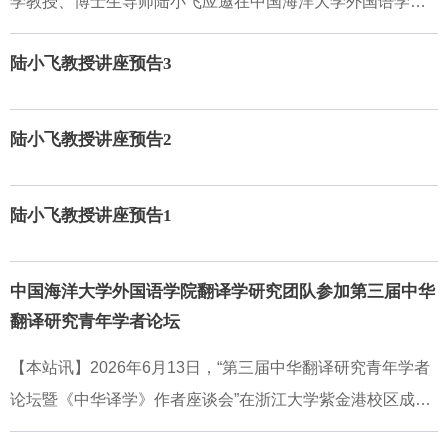
学教授、博士生导师陆小飞应邀在中国海洋大学外国语学院N
试、组别等随机效应解决组内观测独立的问题；对不平衡与
持，外国语学院相关专业师生40余人参加了讲座，现场学术
314作题为“外语教学与研究视域下的功能性与批判性AI素
缺失数据容忍度高，无需人工删减样本；支持分类与连续变
氛围浓厚。讲座伊始，陆小飞结合自身语料库体裁分析（CB
陆小飞教授讲座预告3
养”的学术讲座。讲座由刘颖颖副教授主持，外国语学院及校
量混合纳入，还可适配非线性效应与多类型结果变量，适用
GA）的研究经验，开宗明义指出“形式-功能映射（form-functi
内相关专业师生40余人参加，现场学术氛围浓厚。讲座从AI
场景广泛。随后，陆小飞结合二语句法复杂度发展的实证案
on mappings, FFMs）”是语料库体裁分析与语言教学的核心
技术原理到应用伦理层层深入，为师生理解AI素养、科学使
陆小飞教授讲座预告2
例，拆解线性混合效应模型的构建与筛选逻辑。他结合lme4
内容，传统研究常将语言形式与修辞功能分开分析，存在形
用AI工具提供了兼具理论性与实操性的指导。讲座伊始，陆
程序包的代码示例，演示了基础模型与最大化随机结构模型
式与功能脱节的问题，FFMs能有效弥补这一研究缺口，其研
小飞教授指出，生成式人工智能已能辅助语言教学、评估与
的具体写法，讲解了固定效应与随机效应的设置思路
陆小飞教授讲座预告1
究质量直接影响研究结论的严谨性与课堂教学的实际效果。
研究，但如何确保输出质量、避免技能退化与表达主体性削
随后，陆小飞系统阐释了基于使用理论（Usage-based Theo
弱，是当前亟需关注的问题。他援引学界对AI素养的定义，
ry）对FFMs进行重新概念化的理论逻辑，并指出应将CBGA
强调应从功能性与批判性两个维度加以拓展，既要掌握有效
中国海洋大学外国语学院翻译学研究团队参加第三届中华
研究中识别出的FFMs类型重构为“构式（construction）”，倡
翻译研究青年学者论坛
使用AI的方法，也要具备审视其局限与偏见的意识。讲座第
导应用基于使用
一部分聚焦AI的基础架构。陆教授从非智能的规则系统讲
【本站讯】2026年6月13日，“第三届中华翻译研究青年学者
起，逐步过渡到机器学习、神经网络，再到基于多头注意力
论坛暨《中华译学》作者座谈会”在浙江大学紫金港校区成功
机制的Transformer架构，清晰梳理了技术演进脉络。他展示
举办，来自全国高校和科研机构的160余位翻译学界资深专家